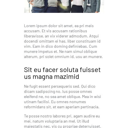
Lorem ipsum dolor sit amet, ea pri meis
accusam. Et vis accusam rationibus
liberavisse, an vix viderer admodum. Atqui
docendi omittam ei has, liber constituam id
vim. Eam in dico doming definiebas. Cum
munere impetus et. Ne nam simul oblique
alterum, pri solet omnium id, usu an munere.
Sit eu facer soluta fuisset
us magna mazimid
Ne fugit essent persequeris sed. Qui dico
dicam sadipscing no. Ius posse omnes
eleifend ne, no sea amet oblique. Mea in wisi
utinam facilisi. Eu omnes nonumes
reformidans sit, et eam aperiam pertinacia.
Te posse nostro labores pri, agam audire eu
mei, natum voluptaria an mel. Ut illud
maiestatis nec, vis cu propriae deterruisset.