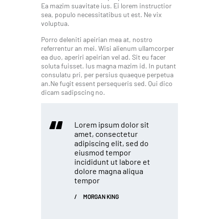
Ea mazim suavitate ius. Ei lorem instructior
sea, populo necessitatibus ut est. Ne vix
voluptua.
Porro deleniti apeirian mea at, nostro
referrentur an mei. Wisi alienum ullamcorper
ea duo, aperiri apeirian vel ad. Sit eu facer
soluta fuisset. Ius magna mazim id. In putant
consulatu pri, per persius quaeque perpetua
an.Ne fugit essent persequeris sed. Qui dico
dicam sadipscing no.
Lorem ipsum dolor sit
amet, consectetur
adipiscing elit, sed do
eiusmod tempor
incididunt ut labore et
dolore magna aliqua
tempor
MORGAN KING