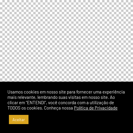
Usamos cookies em nosso site para fornecer uma experiência
mais relevante, lembrando suas visitas em nosso site. Ao
clicar em “ENTENDI”, você concorda com a utilização de
TODOS os cookies. Conheça nossa
Política de Privacidade
Aceitar