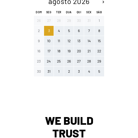
agosto 2026
DOM
SEG
TER
QUA
QUI
SEX
SÁB
26
27
28
29
30
31
1
2
3
4
5
6
7
8
9
10
11
12
13
14
15
16
17
18
19
20
21
22
23
24
25
26
27
28
29
30
31
1
2
3
4
5
WE BUILD
TRUST