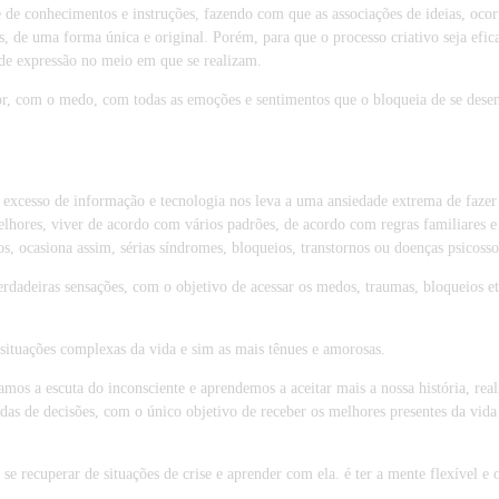
 de conhecimentos e instruções, fazendo com que as associações de ideias, oco
s, de uma forma única e original. Porém, para que o processo criativo seja efic
de de expressão no meio em que se realizam.
or, com o medo, com todas as emoções e sentimentos que o bloqueia de se desen
 excesso de informação e tecnologia nos leva a uma ansiedade extrema de fazer
lhores, viver de acordo com vários padrões, de acordo com regras familiares e 
s, ocasiona assim, sérias síndromes, bloqueios, transtornos ou doenças psicoss
erdadeiras sensações, com o objetivo de acessar os medos, traumas, bloqueios et
 situações complexas da vida e sim as mais tênues e amorosas.
s a escuta do inconsciente e aprendemos a aceitar mais a nossa história, rea
as de decisões, com o único objetivo de receber os melhores presentes da vida
 recuperar de situações de crise e aprender com ela. é ter a mente flexível e 