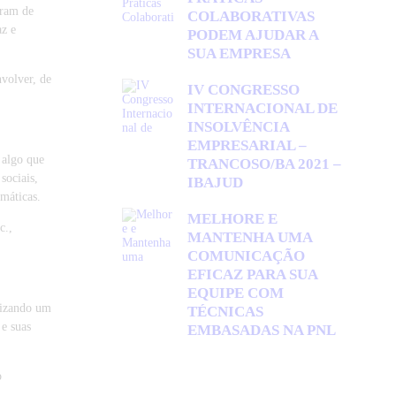
rram de
COLABORATIVAS
az e
PODEM AJUDAR A
SUA EMPRESA
volver, de
IV CONGRESSO
INTERNACIONAL DE
INSOLVÊNCIA
EMPRESARIAL –
 algo que
TRANCOSO/BA 2021 –
sociais,
IBAJUD
omáticas.
MELHORE E
c.,
MANTENHA UMA
COMUNICAÇÃO
EFICAZ PARA SUA
EQUIPE COM
lizando um
TÉCNICAS
 e suas
EMBASADAS NA PNL
o