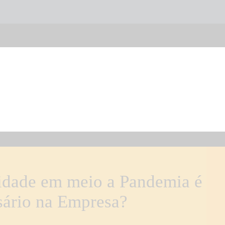
HOME
QUEM SOMOS
(19) 2209-3867
SERVIÇOS
ARTIGOS E NOTÍCIAS
CONTATO
vidade em meio a Pandemia é
sário na Empresa?