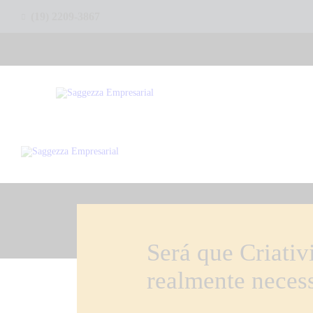
(19) 2209-3867
Será que Criati
realmente neces