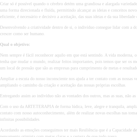
Criar só é possível quando o cérebro detém uma grandiosa e alargada variedade
uma forma direcionada e fluída, permitindo alcançar as ideias e conceitos novo
eficiente, é necessário e decisivo a aceitação, das suas ideias e da sua liberda
Desenvolvendo a criatividade dentro de si, o indivíduo consegue lidar com a d
crescer como ser humano.
Qual o objetivo:
Nem sempre é fácil reconhecer aquilo em que está sentindo. A vida moderna, o
tenha que mudar o mundo, realizar feitos importantes, pois temos que ser os me
um local de pressão que são as empresas para cumprimento de metas e resultado
Ampliar a escuta do nosso inconsciente nos ajuda a ter contato com as nossas v
ampliando o caminho da criação e aceitação das nossas próprias escolhas.
Entregando assim ao indivíduo não as vontades dos outros, mas as suas, não as
Com o uso da ARTETERAPIA de forma lúdica, leve, alegre e tranquila, ampliamo
contato com nosso autoconhecimento, além de realizar novas escolhas nas tomad
infinitas possibilidades.
Acordando as emoções conseguimos ter mais Resiliência que é a Capacidade de se
pensamento otimista com metas claras e a certeza de que tudo passa